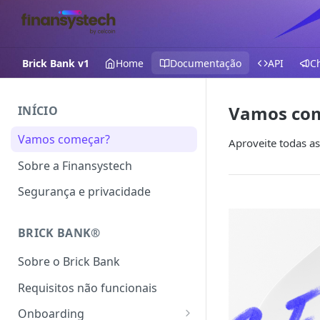
Brick Bank v1
Home
Documentação
API
C
Vamos co
INÍCIO
Vamos começar?
Aproveite todas a
Sobre a Finansystech
Segurança e privacidade
BRICK BANK®
Sobre o Brick Bank
Requisitos não funcionais
Onboarding