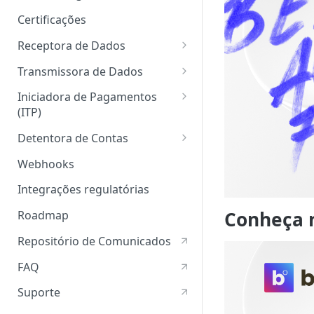
Migração
Certificações
Receptora de Dados
Fluxos de integração
Transmissora de Dados
Fluxos de integração
Iniciadora de Pagamentos
(ITP)
Jornada Sem
Detentora de Contas
Redirecionamento (JSR)
Hybrid Flow
Webhooks
Jornada Sem
Integrações regulatórias
Redirecionamento (JSR)
Conheça 
Roadmap
Repositório de Comunicados
FAQ
Suporte